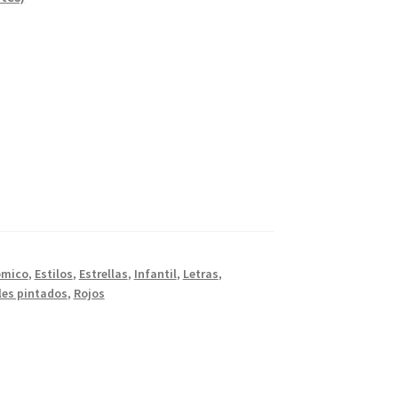
ómico
,
Estilos
,
Estrellas
,
Infantil
,
Letras
,
les pintados
,
Rojos