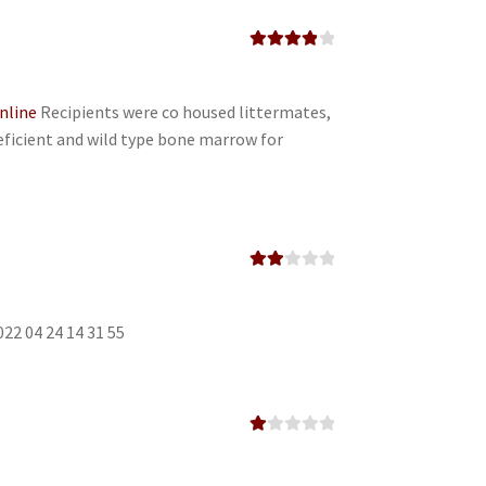
Valorado
en
4
de 5
online
Recipients were co housed littermates,
ficient and wild type bone marrow for
Valor
ado
en
2
de 5
022 04 24 14 31 55
Va
lo
ra