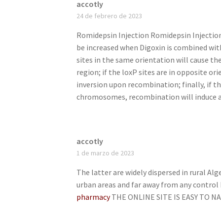
accotly
24 de febrero de 2023
Romidepsin Injection Romidepsin Injection
be increased when Digoxin is combined wi
sites in the same orientation will cause the
region; if the loxP sites are in opposite or
inversion upon recombination; finally, if th
chromosomes, recombination will induce a 
accotly
1 de marzo de 2023
The latter are widely dispersed in rural Alg
urban areas and far away from any control
pharmacy
THE ONLINE SITE IS EASY TO 