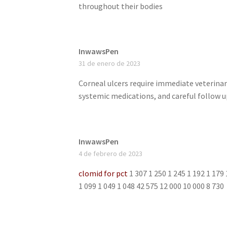
throughout their bodies
InwawsPen
31 de enero de 2023
Corneal ulcers require immediate veterinar
systemic medications, and careful follow 
InwawsPen
4 de febrero de 2023
clomid for pct
1 307 1 250 1 245 1 192 1 179 
1 099 1 049 1 048 42 575 12 000 10 000 8 730