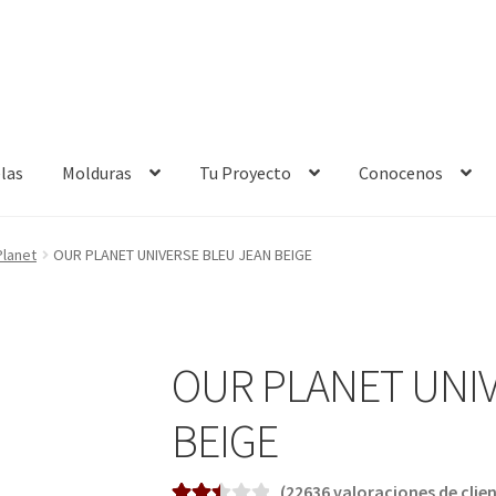
las
Molduras
Tu Proyecto
Conocenos
ntacto
Donde Estamos
Enmarcación
Finalizar compra
Planet
OUR PLANET UNIVERSE BLEU JEAN BEIGE
Política de cookies
Política de devoluciones
Política de privacidad
nes somos
Términos de uso
Tienda
Tu Proyecto
OUR PLANET UNIV
BEIGE
(
22636
valoraciones de clien