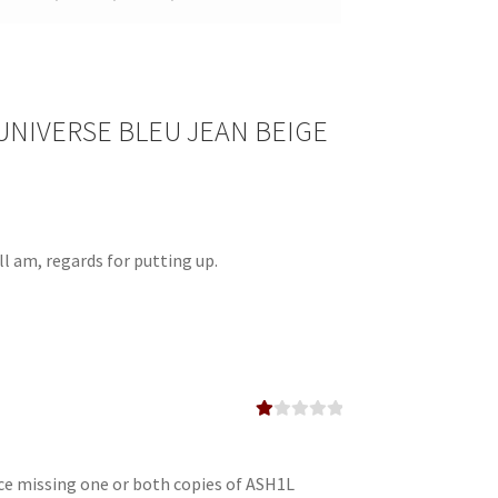
UNIVERSE BLEU JEAN BEIGE
ill am, regards for putting up.
Va
lo
ra
do
e missing one or both copies of ASH1L
en