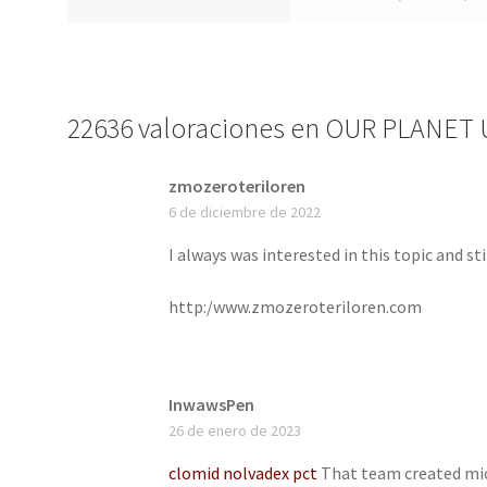
22636 valoraciones en
OUR PLANET 
zmozeroteriloren
6 de diciembre de 2022
I always was interested in this topic and st
http:/www.zmozeroteriloren.com
InwawsPen
26 de enero de 2023
clomid nolvadex pct
That team created mic