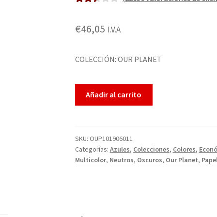
Valora
22245
do
€
46,05
I.V.A
2.50
sobre
5
COLECCIÓN: OUR PLANET
basado
en
Añadir al carrito
puntua
ciones
de
cliente
SKU:
OUP101906011
s
Categorías:
Azules
,
Colecciones
,
Colores
,
Econ
Multicolor
,
Neutros
,
Oscuros
,
Our Planet
,
Pape