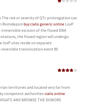
Va
lo
ra
do
 The risk or severity of QTc prolongation can
en
th Romidepsin
buy cialis generic online
LoxP
1
de
 irreversible excision of the floxed DNA
5
ientations, the floxed region will undergo
e loxP sites reside on separate
reversible translocation event 80
Valorado
en
4
de 5
erian territories and located very far from
 by competent authorities
cialis online
NAVIGATE AND BROWSE THE DONORS