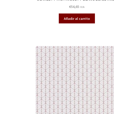
€
54,65
I.V.A
Añadir al carrito