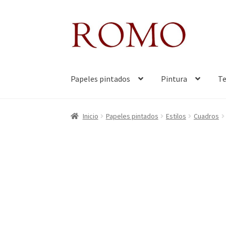
Ir
Ir
a
al
la
contenido
navegación
Papeles pintados
Pintura
Te
Inicio
Aviso legal
Blog
Carrito
Colecciones
Co
Inicio
Papeles pintados
Estilos
Cuadros
Más información sobre las cookies
Mi cuenta
Preguntas frecuentes
QUÉ OFRECEMOS
Quie