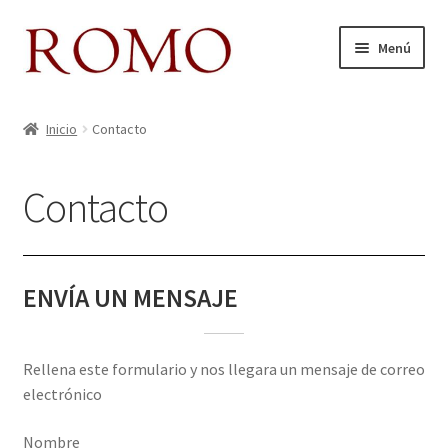
Ir
Ir
Menú
a
al
la
contenido
Inicio
navegación
Inicio
Contacto
Aviso legal
Contacto
Blog
Carrito
ENVÍA UN MENSAJE
Colecciones
Contacto
Rellena este formulario y nos llegara un mensaje de correo
electrónico
Donde Estamos
Nombre