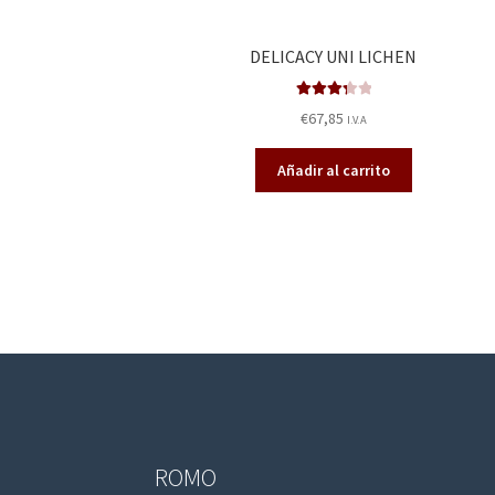
DELICACY UNI LICHEN
Valorado
€
67,85
I.V.A
en
3.40
de 5
Añadir al carrito
ROMO