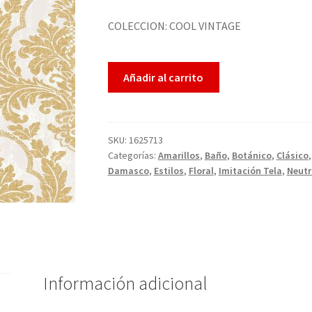
COLECCION: COOL VINTAGE
Añadir al carrito
SKU:
1625713
Categorías:
Amarillos
,
Baño
,
Botánico
,
Clásico
Damasco
,
Estilos
,
Floral
,
Imitación Tela
,
Neutr
Información adicional