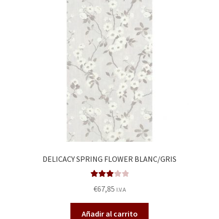
DELICACY SPRING FLOWER BLANC/GRIS
Valorad
€
67,85
I.V.A
o en
3.00
de
Añadir al carrito
5