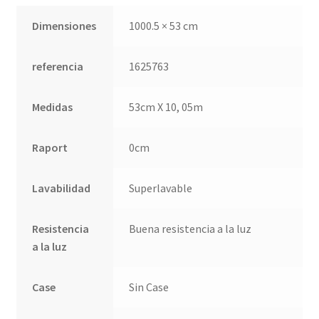
QUÉ OFRECEMOS
Dimensiones
1000.5 × 53 cm
Quienes somos
referencia
1625763
Términos de uso
Medidas
53cm X 10, 05m
Tienda
Raport
0cm
Tu Proyecto
Lavabilidad
Superlavable
Resistencia
Buena resistencia a la luz
a la luz
Case
Sin Case