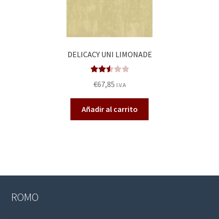
DELICACY UNI LIMONADE
Valora
€
67,85
I.V.A
do en
2.57
Añadir al carrito
de 5
ROMO