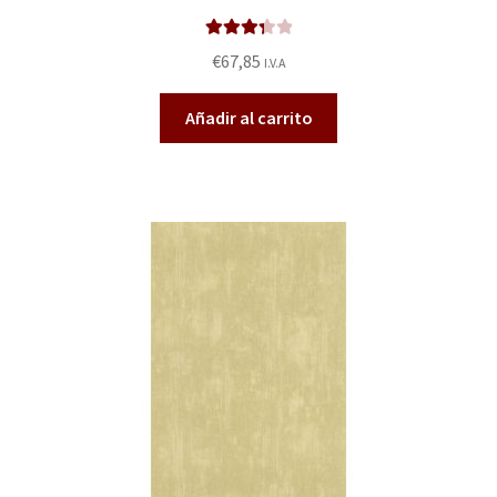
Valorado
€
67,85
I.V.A
en
3.40
de 5
Añadir al carrito