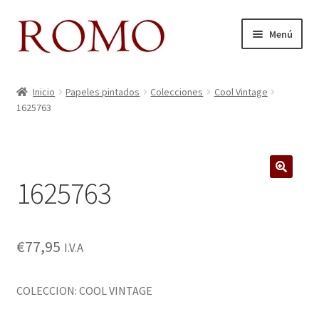
Ir
Ir
Menú
a
al
la
contenido
Inicio
navegación
Inicio
Papeles pintados
Colecciones
Cool Vintage
1625763
Aviso legal
Blog
1625763
Carrito
Colecciones
€
77,95
I.V.A
Contacto
COLECCION: COOL VINTAGE
Donde Estamos