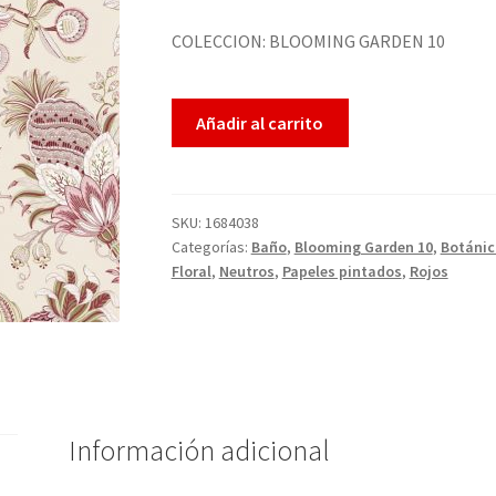
COLECCION: BLOOMING GARDEN 10
Añadir al carrito
SKU:
1684038
Categorías:
Baño
,
Blooming Garden 10
,
Botánic
Floral
,
Neutros
,
Papeles pintados
,
Rojos
Información adicional