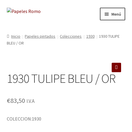
Ir
Ir
Menú
a
al
la
contenido
Inicio
navegación
Inicio
Papeles pintados
Colecciones
1930
1930 TULIPE
BLEU / OR
Aviso legal
Blog
1930 TULIPE BLEU / OR
Carrito
🔍
Colecciones
€
83,50
I.V.A
Contacto
COLECCION:1930
Donde Estamos