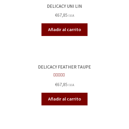
DELICACY UNI LIN
€
67,85
I.V.A
Añadir al carrito
DELICACY FEATHER TAUPE
Valora
€
67,85
I.V.A
do en
2.57
Añadir al carrito
de 5