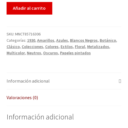
Enmarcación
Añadir al carrito
Finalizar compra
SKU:
MNCT85716306
Más información sobre las cookies
Categorías:
1930
,
Amarillos
,
Azules
,
Blancos Negros
,
Botánico
,
Clásico
,
Colecciones
,
Colores
,
Estilos
,
Floral
,
Metalizados
,
Mi cuenta
Multicolor
,
Neutros
,
Oscuros
,
Papeles pintados
Política de cookies
Información adicional
Política de devoluciones
Política de privacidad
Valoraciones (0)
Preguntas frecuentes
Información adicional
QUÉ OFRECEMOS