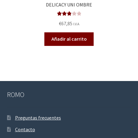
DELICACY UNI OMBRE
Valorad
€
67,85
I.V.A
o en
2.92
de
Añadir al carrito
5
ROMO
Preguntas frecuentes
Contacto