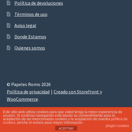
Política de devoluciones
Términos de uso
Aviso legal
Donde Estamos
Quienes somos
© Papeles Romo 2026
Política de privacidad
Creado con Storefront y
WooCommerce
.
Este sitio web utiliza cookies para que usted tenga la mejor experiencia de
usuario. Si continúa navegando está dando su consentimiento para la
aceptación de las mencionadas cookies y la aceptación de nuestra
política de
0
cookies
, pinche el enlace para mayor información.
Buscar
Buscar
plugin cookies
ACEPTAR