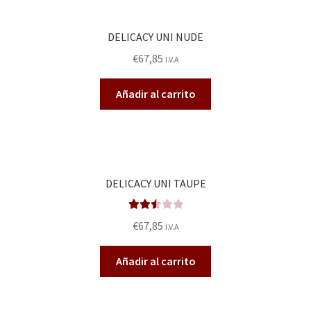
DELICACY UNI NUDE
€
67,85
I.V.A
Añadir al carrito
DELICACY UNI TAUPE
Valora
€
67,85
I.V.A
do en
2.57
Añadir al carrito
de 5