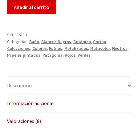
QUÉ OFRECEMOS
Añadir al carrito
de
clientes
Quienes somos
Términos de uso
SKU:
36113
Categorías:
Baño
,
Blancos Negros
,
Botánico
,
Cocina
,
Colecciones
,
Colores
,
Estilos
,
Metalizados
,
Multicolor
,
Neutros
,
Tienda
Papeles pintados
,
Patagonia
,
Rojos
,
Verdes
Tu Proyecto
Descripción
Información adicional
Valoraciones (8)