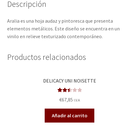
Descripción
Aralia es una hoja audaz y pintoresca que presenta
elementos metálicos. Este diseño se encuentra en un
vinilo en relieve texturizado contemporáneo.
Productos relacionados
DELICACY UNI NOISETTE
Valora
€
67,85
I.V.A
do en
2.47
Añadir al carrito
de 5