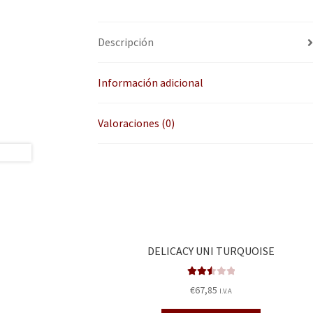
Descripción
Información adicional
Valoraciones (0)
DELICACY UNI TURQUOISE
Valora
€
67,85
I.V.A
do en
2.58
de