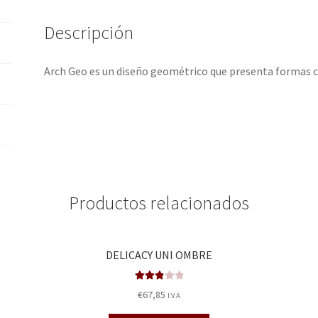
Descripción
Arch Geo es un diseño geométrico que presenta formas ci
Productos relacionados
DELICACY UNI OMBRE
Valorad
€
67,85
I.V.A
o en
2.92
de