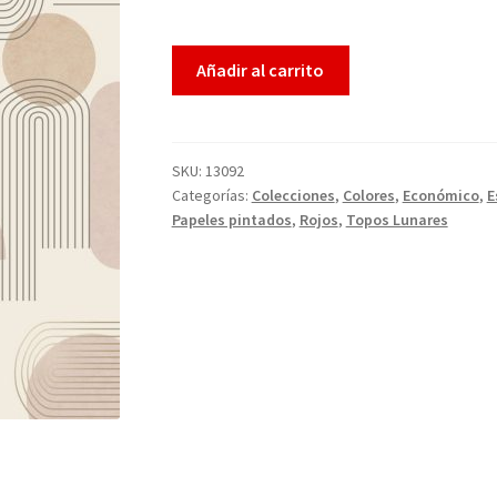
Añadir al carrito
SKU:
13092
Categorías:
Colecciones
,
Colores
,
Económico
,
E
Papeles pintados
,
Rojos
,
Topos Lunares