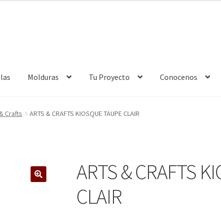
las
Molduras
Tu Proyecto
Conocenos
ntacto
Donde Estamos
Enmarcación
Finalizar compra
& Crafts
ARTS & CRAFTS KIOSQUE TAUPE CLAIR
Política de cookies
Política de devoluciones
Política de privacidad
nes somos
Términos de uso
Tienda
Tu Proyecto
ARTS & CRAFTS K
🔍
CLAIR