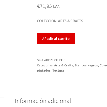
€
71,95
I.V.A
COLECCION: ARTS & CRAFTS
Añadir al carrito
SKU:
ARCR82381336
Categorías:
Arts & Crafts
,
Blancos Negros
,
Cole
pintados
,
Textura
Información adicional