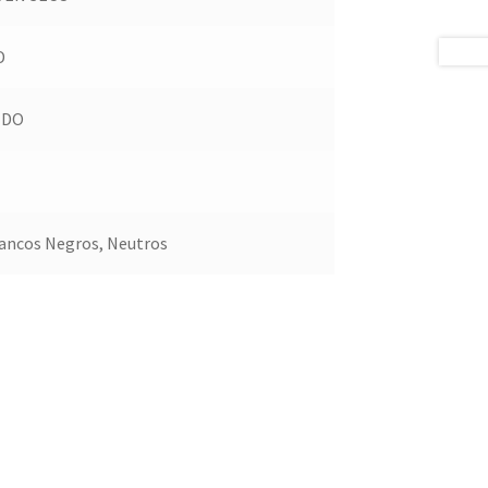
D
IDO
lancos Negros, Neutros