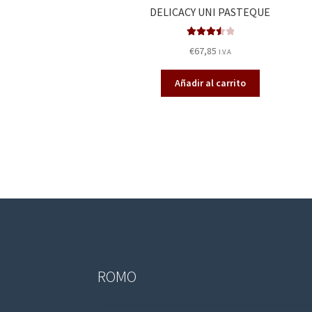
DELICACY UNI PASTEQUE
Valorado
€
67,85
I.V.A
en
3.60
de 5
Añadir al carrito
ROMO