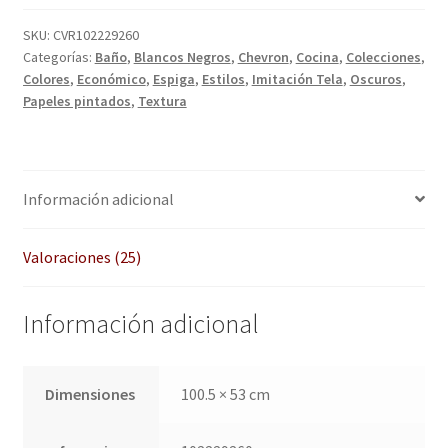
QUÉ OFRECEMOS
SKU:
CVR102229260
Quienes somos
Categorías:
Baño
,
Blancos Negros
,
Chevron
,
Cocina
,
Colecciones
,
Colores
,
Económico
,
Espiga
,
Estilos
,
Imitación Tela
,
Oscuros
,
Papeles pintados
,
Textura
Términos de uso
Tienda
Información adicional
Tu Proyecto
Valoraciones (25)
Información adicional
Dimensiones
100.5 × 53 cm