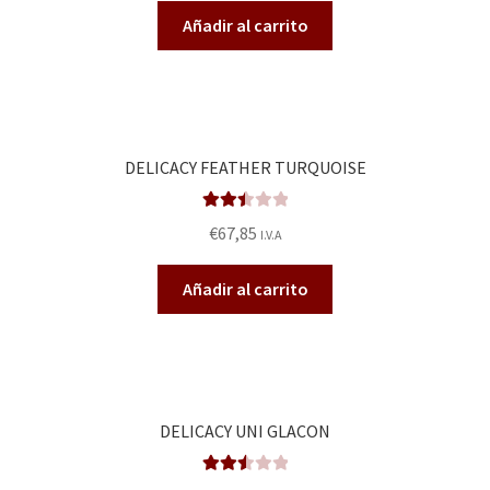
2.50
Añadir al carrito
de 5
DELICACY FEATHER TURQUOISE
Valora
€
67,85
I.V.A
do en
2.49
Añadir al carrito
de 5
DELICACY UNI GLACON
Valora