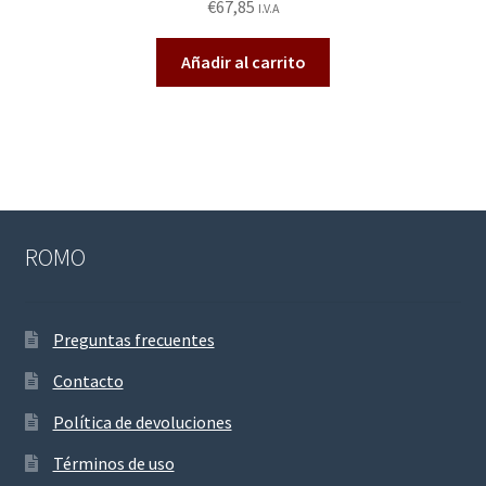
€
67,85
I.V.A
do en
2.55
Añadir al carrito
de 5
ROMO
Preguntas frecuentes
Contacto
Política de devoluciones
Términos de uso