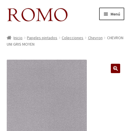
Ir
Ir
Menú
a
al
la
contenido
Inicio
navegación
Inicio
Papeles pintados
Colecciones
Chevron
CHEVRON
UNI GRIS MOYEN
Aviso legal
Blog
Carrito
🔍
Colecciones
Contacto
Donde Estamos