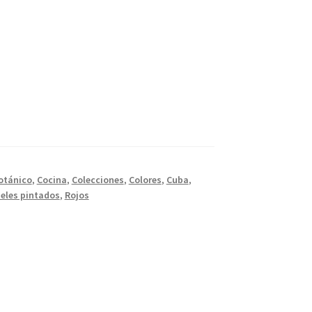
otánico
,
Cocina
,
Colecciones
,
Colores
,
Cuba
,
eles pintados
,
Rojos