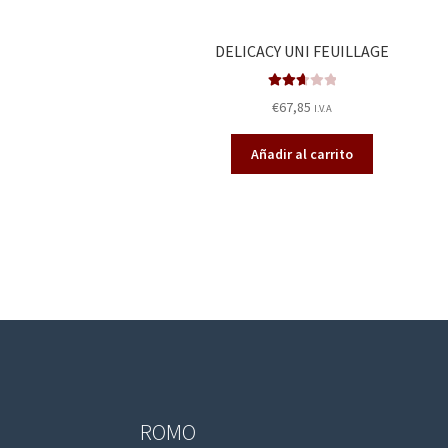
DELICACY UNI FEUILLAGE
Valora
€
67,85
I.V.A
do en
2.71
de
Añadir al carrito
5
ROMO