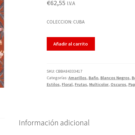
€
62,55
I.V.A
sobre 5
basado
en
COLECCION: CUBA
puntuac
ión de
Añadir al carrito
cliente
SKU:
CBBA84333417
Categorías:
Amarillos
,
Baño
,
Blancos Negros
,
B
Estilos
,
Floral
,
Frutas
,
Multicolor
,
Oscuros
,
Pap
Información adicional