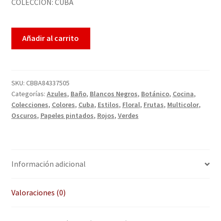
COLECCION: CUBA
Enmarcación
Finalizar compra
Añadir al carrito
Más información sobre las cookies
SKU:
CBBA84337505
Mi cuenta
Categorías:
Azules
,
Baño
,
Blancos Negros
,
Botánico
,
Cocina
,
Colecciones
,
Colores
,
Cuba
,
Estilos
,
Floral
,
Frutas
,
Multicolor
,
Política de cookies
Oscuros
,
Papeles pintados
,
Rojos
,
Verdes
Política de devoluciones
Información adicional
Política de privacidad
Preguntas frecuentes
Valoraciones (0)
QUÉ OFRECEMOS