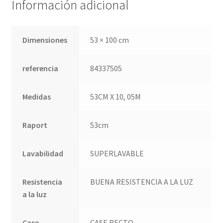
Información adicional
Quienes somos
Dimensiones
53 × 100 cm
Términos de uso
referencia
84337505
Tienda
Medidas
53CM X 10, 05M
Tu Proyecto
Raport
53cm
Lavabilidad
SUPERLAVABLE
Resistencia
BUENA RESISTENCIA A LA LUZ
a la luz
Case
CASE RECTO