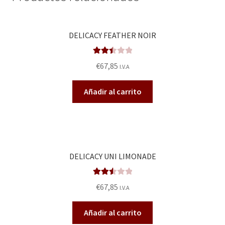
DELICACY FEATHER NOIR
Valora
€
67,85
I.V.A
do en
2.53
Añadir al carrito
de 5
DELICACY UNI LIMONADE
Valora
€
67,85
I.V.A
do en
2.57
Añadir al carrito
de 5