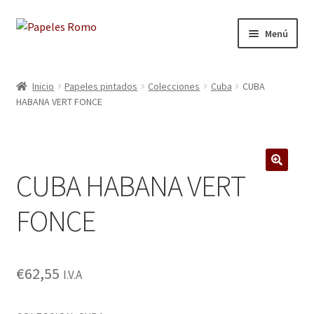
Ir
Ir
Menú
a
al
la
contenido
Inicio
navegación
Inicio
Papeles pintados
Colecciones
Cuba
CUBA
HABANA VERT FONCE
Aviso legal
Blog
CUBA HABANA VERT
Carrito
🔍
FONCE
Colecciones
Contacto
€
62,55
I.V.A
Donde Estamos