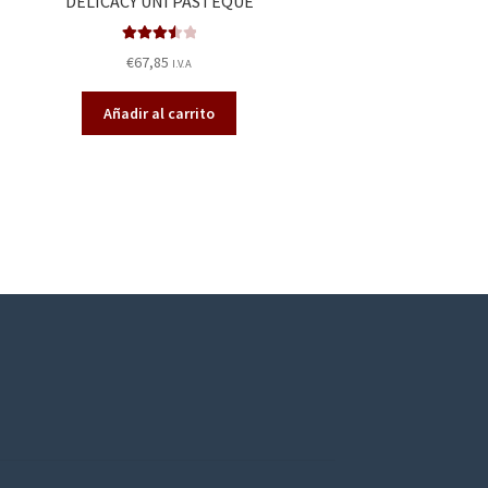
DELICACY UNI PASTEQUE
Valorado
€
67,85
I.V.A
en
3.60
de 5
Añadir al carrito