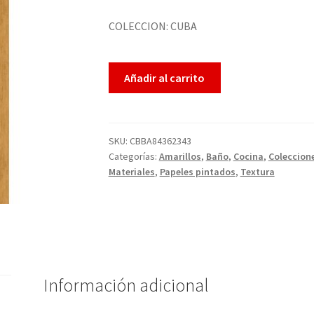
COLECCION: CUBA
Añadir al carrito
SKU:
CBBA84362343
Categorías:
Amarillos
,
Baño
,
Cocina
,
Coleccion
Materiales
,
Papeles pintados
,
Textura
Información adicional