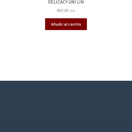
DELICACY UNI LIN
€
67,85
I.V.A
Añadir al carrito