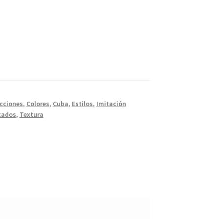
cciones
,
Colores
,
Cuba
,
Estilos
,
Imitación
tados
,
Textura