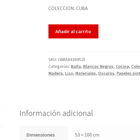
COLECCION: CUBA
Añadir al carrito
SKU:
CBBA84369525
Categorías:
Baño
,
Blancos Negros
,
Cocina
,
Cole
Madera
,
Liso
,
Materiales
,
Oscuros
,
Papeles pin
Información adicional
Dimensiones
53 × 100 cm