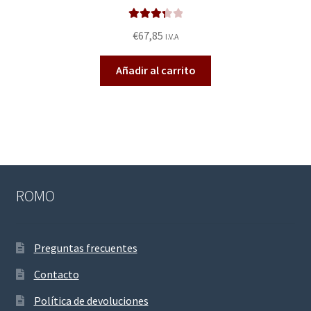
Valorado
€
67,85
I.V.A
en
3.40
de 5
Añadir al carrito
ROMO
Preguntas frecuentes
Contacto
Política de devoluciones