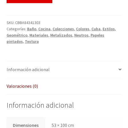
QUÉ OFRECEMOS
Quienes somos
SKU:
CBBA84341303
Categorías:
Baño
,
Cocina
,
Colecciones
,
Colores
,
Cuba
,
Estilos
,
Términos de uso
Geométrico
,
Materiales
,
Metalizados
,
Neutros
,
Papeles
pintados
,
Textura
Tienda
Tu Proyecto
Información adicional
Valoraciones (0)
Información adicional
Dimensiones
53 × 100 cm