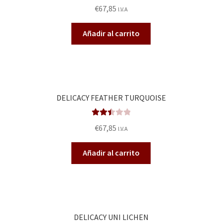
Valora
€
67,85
I.V.A
do en
2.56
Añadir al carrito
de 5
DELICACY FEATHER TURQUOISE
Valora
€
67,85
I.V.A
do en
2.49
Añadir al carrito
de 5
DELICACY UNI LICHEN