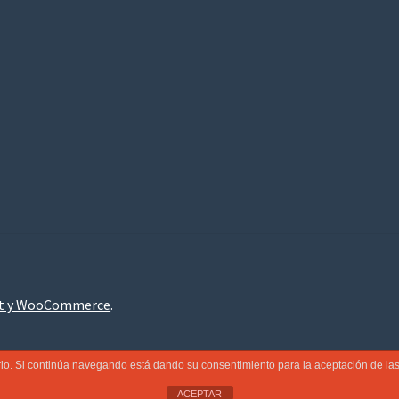
nt y WooCommerce
.
uario. Si continúa navegando está dando su consentimiento para la aceptación de l
ACEPTAR