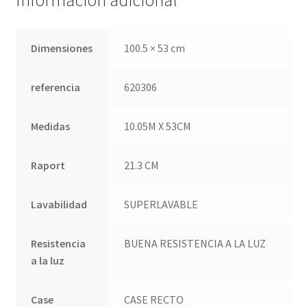
Información adicional
QUÉ OFRECEMOS
Quienes somos
Dimensiones
100.5 × 53 cm
Términos de uso
referencia
620306
Tienda
Medidas
10.05M X 53CM
Tu Proyecto
Raport
21.3 CM
Lavabilidad
SUPERLAVABLE
Resistencia
BUENA RESISTENCIA A LA LUZ
a la luz
Case
CASE RECTO