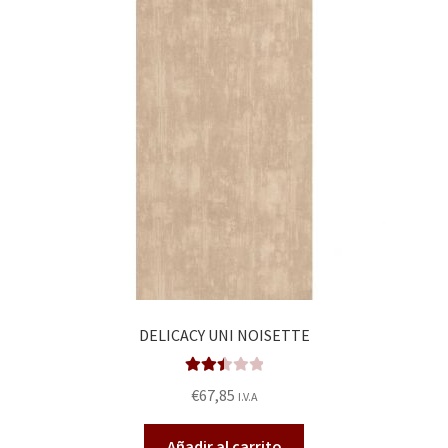
DELICACY UNI NOISETTE
Valora
€
67,85
I.V.A
do en
2.47
Añadir al carrito