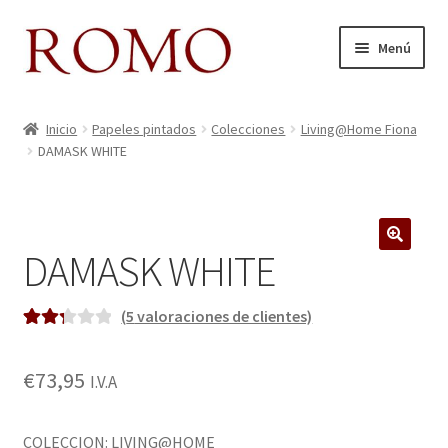
Ir
Ir
Menú
a
al
la
contenido
Inicio
navegación
Inicio
Papeles pintados
Colecciones
Living@Home Fiona
DAMASK WHITE
Aviso legal
Blog
DAMASK WHITE
Carrito
Colecciones
(
5
valoraciones de clientes)
Valora
3
Contacto
do
€
73,95
I.V.A
2.33
sobre
Donde Estamos
5
COLECCION: LIVING@HOME