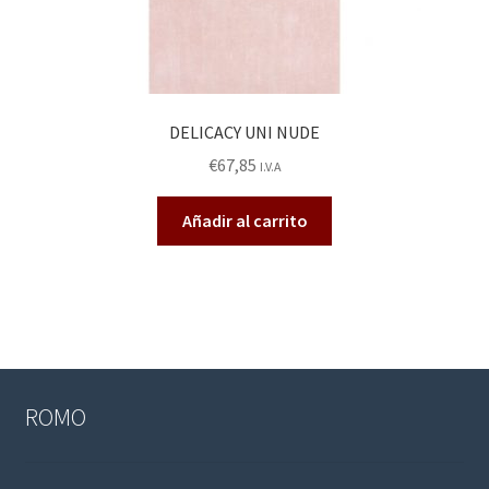
DELICACY UNI NUDE
€
67,85
I.V.A
Añadir al carrito
ROMO