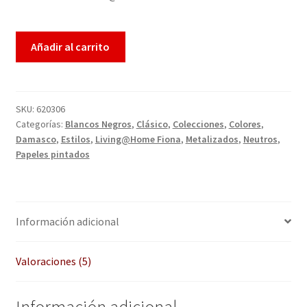
basad
Enmarcación
o en
Añadir al carrito
puntu
Finalizar compra
acione
s de
Más información sobre las cookies
cliente
SKU:
620306
s
Categorías:
Blancos Negros
,
Clásico
,
Colecciones
,
Colores
,
Mi cuenta
Damasco
,
Estilos
,
Living@Home Fiona
,
Metalizados
,
Neutros
,
Papeles pintados
Política de cookies
Política de devoluciones
Información adicional
Política de privacidad
Valoraciones (5)
Preguntas frecuentes