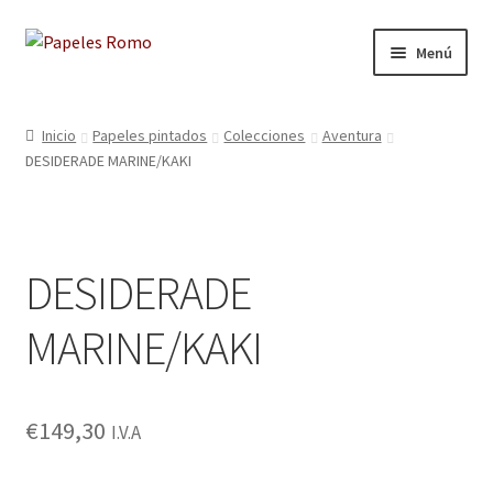
Ir
Ir
Menú
a
al
la
contenido
Inicio
navegación
Inicio
Papeles pintados
Colecciones
Aventura
DESIDERADE MARINE/KAKI
Aviso legal
Blog
DESIDERADE
Carrito
MARINE/KAKI
Colecciones
Contacto
€
149,30
I.V.A
Donde Estamos