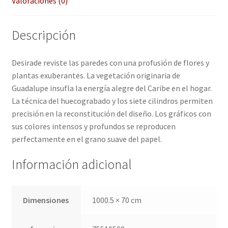
Valoraciones (0)
Quienes somos
Descripción
Términos de uso
Desirade reviste las paredes con una profusión de flores y
plantas exuberantes. La vegetación originaria de
Tienda
Guadalupe insufla la energía alegre del Caribe en el hogar.
La técnica del huecograbado y los siete cilindros permiten
Tu Proyecto
precisión en la reconstitución del diseño. Los gráficos con
sus colores intensos y profundos se reproducen
perfectamente en el grano suave del papel.
Información adicional
Dimensiones
1000.5 × 70 cm