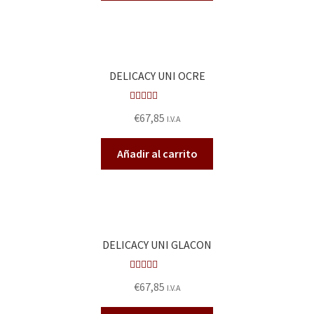
DELICACY UNI OCRE
Valora
€
67,85
I.V.A
do en
2.50
Añadir al carrito
de 5
DELICACY UNI GLACON
Valora
€
67,85
I.V.A
do en
2.55