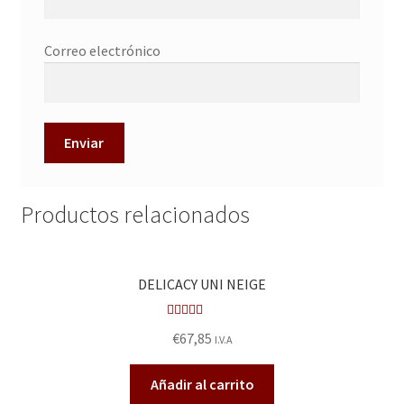
Correo electrónico
Productos relacionados
DELICACY UNI NEIGE
Valora
€
67,85
I.V.A
do en
2.55
Añadir al carrito
de 5