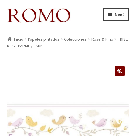
Ir
Ir
Menú
a
al
la
contenido
Inicio
navegación
Inicio
Papeles pintados
Colecciones
Rose & Nino
FRISE
ROSE PARME / JAUNE
Aviso legal
Blog
Carrito
Colecciones
Contacto
Donde Estamos