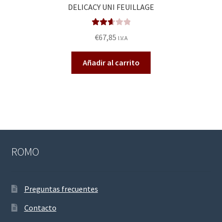
DELICACY UNI FEUILLAGE
Valora
€
67,85
I.V.A
do en
2.71
de
Añadir al carrito
5
ROMO
Preguntas frecuentes
Contacto