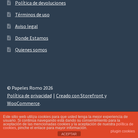
Política de devoluciones
Términos de uso
Aviso legal
Donde Estamos
Quienes somos
© Papeles Romo 2026
Política de privacidad
Creado con Storefront y
WooCommerce
.
Este sitio web utiliza cookies para que usted tenga la mejor experiencia de
usuario. Si continúa navegando está dando su consentimiento para la
aceptación de las mencionadas cookies y la aceptación de nuestra
política de
0
cookies
, pinche el enlace para mayor información.
Buscar
Buscar
plugin cookies
ACEPTAR