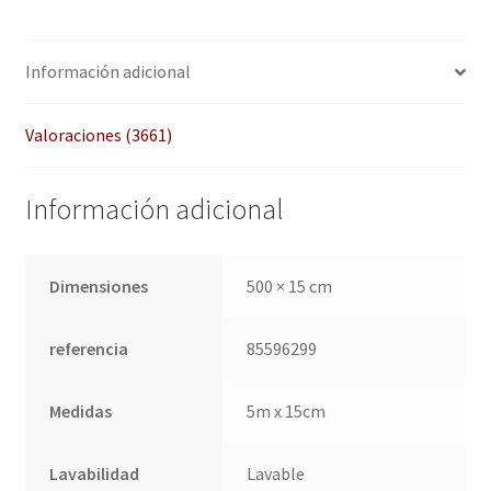
QUÉ OFRECEMOS
basad
o en
Quienes somos
Información adicional
puntu
acion
Términos de uso
Valoraciones (3661)
es de
client
Tienda
es
Información adicional
Tu Proyecto
Dimensiones
500 × 15 cm
referencia
85596299
Medidas
5m x 15cm
Lavabilidad
Lavable