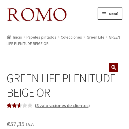
Ir
Ir
Menú
a
al
la
contenido
Inicio
navegación
Inicio
Papeles pintados
Colecciones
Green Life
GREEN
LIFE PLENITUDE BEIGE OR
Aviso legal
Blog
GREEN LIFE PLENITUDE
Carrito
🔍
BEIGE OR
Colecciones
Contacto
(
8
valoraciones de clientes)
Valora
8
do
Donde Estamos
€
57,35
I.V.A
2.63