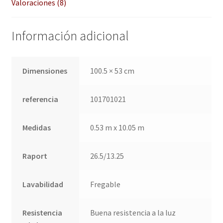
QUÉ OFRECEMOS
Valoraciones (8)
Quienes somos
Información adicional
Términos de uso
Dimensiones
100.5 × 53 cm
Tienda
referencia
101701021
Tu Proyecto
Medidas
0.53 m x 10.05 m
Raport
26.5/13.25
Lavabilidad
Fregable
Resistencia
Buena resistencia a la luz