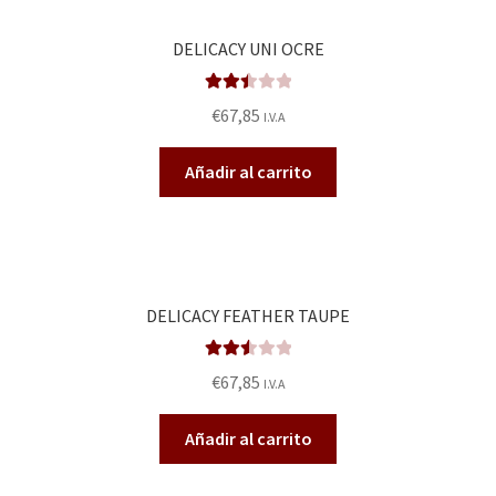
DELICACY UNI OCRE
Valora
€
67,85
I.V.A
do en
2.50
Añadir al carrito
de 5
DELICACY FEATHER TAUPE
Valora
€
67,85
I.V.A
do en
2.57
Añadir al carrito
de 5