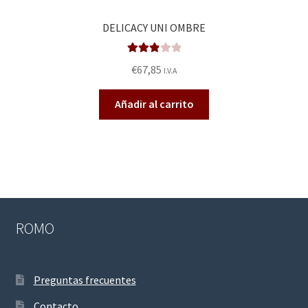
DELICACY UNI OMBRE
Valorad
€
67,85
I.V.A
o en
2.92
de
Añadir al carrito
5
ROMO
Preguntas frecuentes
Contacto