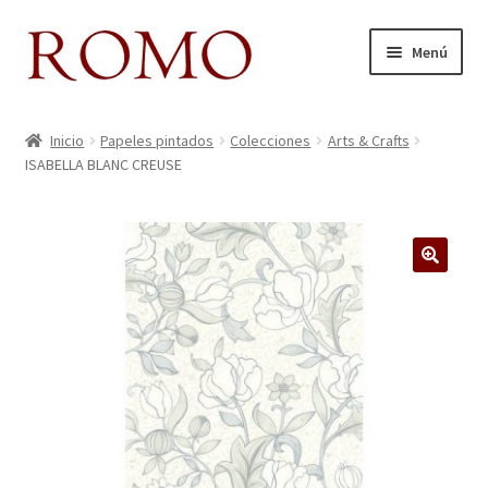
Ir
Ir
Menú
a
al
la
contenido
Inicio
navegación
Inicio
Papeles pintados
Colecciones
Arts & Crafts
ISABELLA BLANC CREUSE
Aviso legal
Blog
Carrito
🔍
Colecciones
Contacto
Donde Estamos