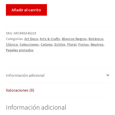
QUÉ OFRECEMOS
Añadir al carrito
Quienes somos
Términos de uso
SKU:
ARCR86340218
Categorías:
Art Deco
,
Arts & Crafts
,
Blancos Negros
,
Botánico
,
Tienda
Clásico
,
Colecciones
,
Colores
,
Estilos
,
Floral
,
Frutas
,
Neutros
,
Papeles pintados
Tu Proyecto
Información adicional
Valoraciones (0)
Información adicional