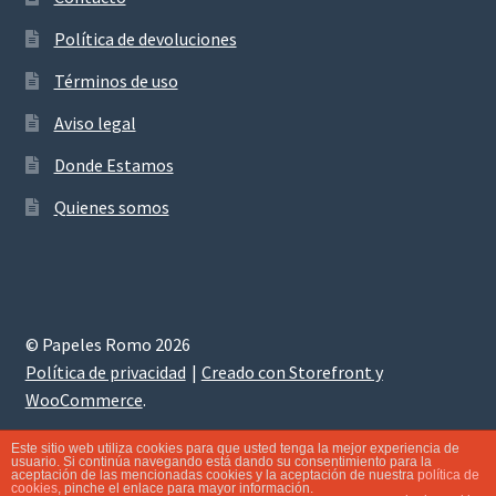
Política de devoluciones
Términos de uso
Aviso legal
Donde Estamos
Quienes somos
© Papeles Romo 2026
Política de privacidad
Creado con Storefront y
WooCommerce
.
Este sitio web utiliza cookies para que usted tenga la mejor experiencia de
usuario. Si continúa navegando está dando su consentimiento para la
aceptación de las mencionadas cookies y la aceptación de nuestra
política de
0
cookies
, pinche el enlace para mayor información.