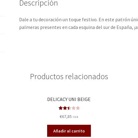
Descripción
Dale a tu decoración un toque festivo. En este patrón ú
palmeras presentes en cada esquina del sur de España, ¡
Productos relacionados
DELICACY UNI BEIGE
Valora
€
67,85
I.V.A
do en
2.50
Añadir al carrito
de 5