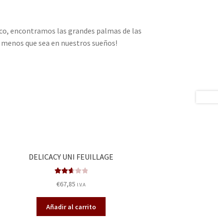
nico, encontramos las grandes palmas de las
a menos que sea en nuestros sueños!
DELICACY UNI FEUILLAGE
Valora
€
67,85
I.V.A
do en
2.71
de
Añadir al carrito
5