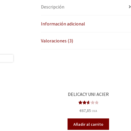
Descripción
Información adicional
Valoraciones (3)
DELICACY UNI ACIER
Valora
€
67,85
I.V.A
do en
2.66
de
Añadir al carrito
5