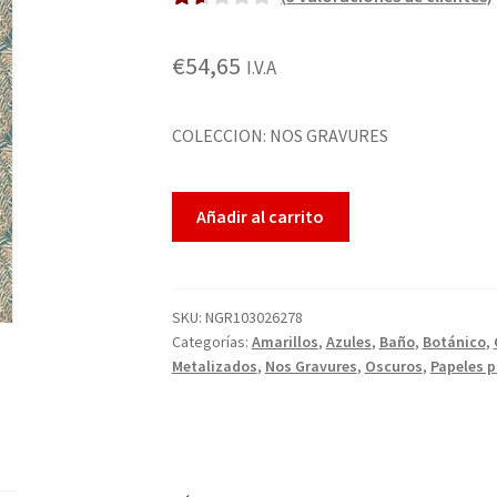
Valo
3
rado
€
54,65
I.V.A
1.67
sobr
e 5
COLECCION: NOS GRAVURES
basa
do
Añadir al carrito
en
punt
uaci
ones
SKU:
NGR103026278
de
Categorías:
Amarillos
,
Azules
,
Baño
,
Botánico
,
clie
Metalizados
,
Nos Gravures
,
Oscuros
,
Papeles 
ntes