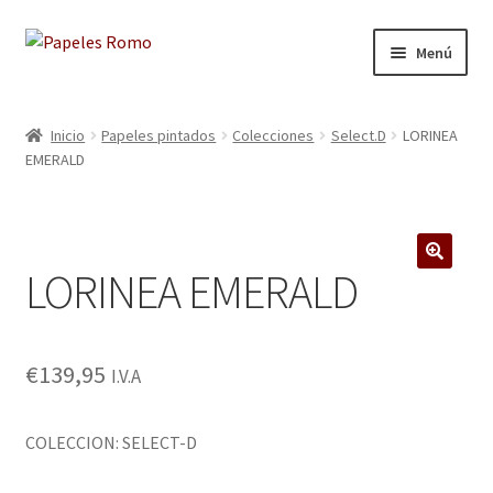
Ir
Ir
Menú
a
al
la
contenido
Inicio
navegación
Inicio
Papeles pintados
Colecciones
Select.D
LORINEA
EMERALD
Aviso legal
Blog
LORINEA EMERALD
Carrito
🔍
Colecciones
€
139,95
I.V.A
Contacto
COLECCION: SELECT-D
Donde Estamos