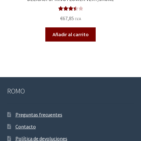
Valorado
€
67,85
I.V.A
en
3.50
de 5
Añadir al carrito
ROMO
Preguntas frecuentes
Contacto
Política de devoluciones