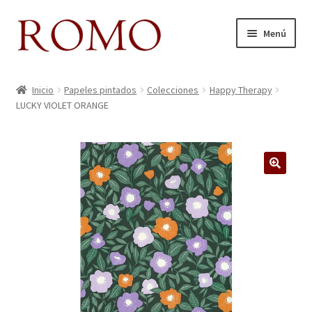
Ir
Ir
Menú
a
al
la
contenido
Inicio
navegación
Inicio
Papeles pintados
Colecciones
Happy Therapy
LUCKY VIOLET ORANGE
Aviso legal
Blog
Carrito
Colecciones
Contacto
Donde Estamos