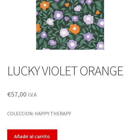
Enmarcación
Finalizar compra
Más información sobre las cookies
Mi cuenta
LUCKY VIOLET ORANGE
Política de cookies
Política de devoluciones
€
57,00
I.V.A
Política de privacidad
COLECCION: HAPPY THERAPY
Preguntas frecuentes
Añadir al carrito