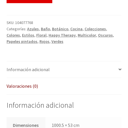
QUÉ OFRECEMOS
Quienes somos
SKU:
104077768
Categorías:
Azules
,
Baño
,
Botánico
,
Cocina
,
Colecciones
,
Términos de uso
Colores
,
Estilos
,
Floral
,
Happy Therapy
,
Multicolor
,
Oscuros
,
Papeles pintados
,
Rojos
,
Verdes
Tienda
Tu Proyecto
Información adicional
Valoraciones (0)
Información adicional
Dimensiones
1000.5 × 53 cm