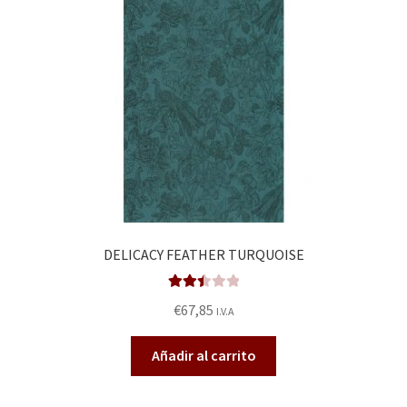
DELICACY FEATHER TURQUOISE
Valora
€
67,85
I.V.A
do en
2.49
Añadir al carrito
de 5