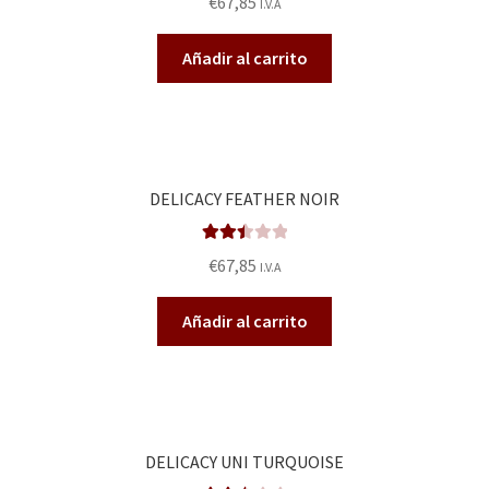
€
67,85
I.V.A
do en
2.56
Añadir al carrito
de 5
DELICACY FEATHER NOIR
Valora
€
67,85
I.V.A
do en
2.53
Añadir al carrito
de 5
DELICACY UNI TURQUOISE