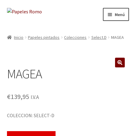
Ir
Ir
Menú
a
al
la
contenido
Inicio
navegación
Inicio
Papeles pintados
Colecciones
Select.D
MAGEA
Aviso legal
Blog
MAGEA
🔍
Carrito
Colecciones
€
139,95
I.V.A
Contacto
COLECCION: SELECT-D
Donde Estamos