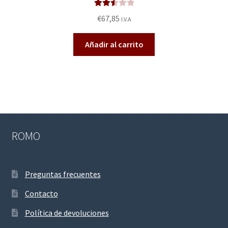
Valora
€
67,85
I.V.A
do en
2.58
Añadir al carrito
de 5
ROMO
Preguntas frecuentes
Contacto
Política de devoluciones