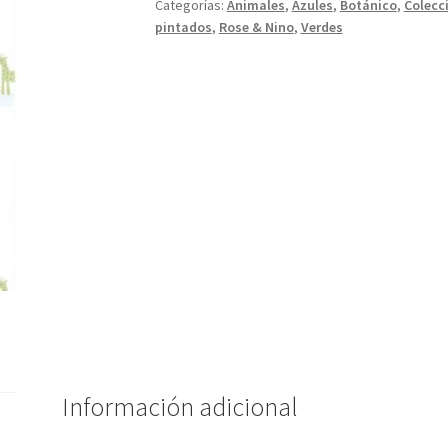
Categorías:
Animales
,
Azules
,
Botánico
,
Colecc
pintados
,
Rose & Nino
,
Verdes
Información adicional