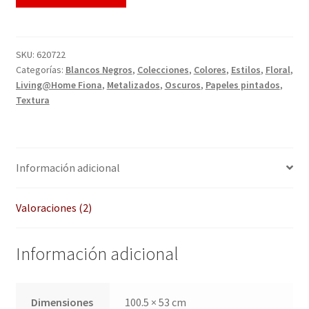
QUÉ OFRECEMOS
Quienes somos
SKU:
620722
Categorías:
Blancos Negros
,
Colecciones
,
Colores
,
Estilos
,
Floral
,
Términos de uso
Living@Home Fiona
,
Metalizados
,
Oscuros
,
Papeles pintados
,
Textura
Tienda
Tu Proyecto
Información adicional
Valoraciones (2)
Información adicional
Dimensiones
100.5 × 53 cm