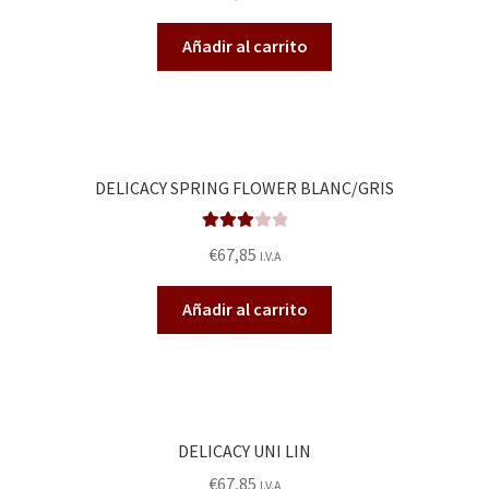
do en
2.47
Añadir al carrito
de 5
DELICACY SPRING FLOWER BLANC/GRIS
Valorad
€
67,85
I.V.A
o en
3.00
de
Añadir al carrito
5
DELICACY UNI LIN
€
67,85
I.V.A