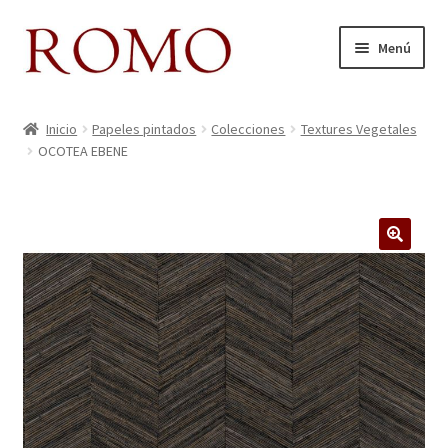
Ir
Ir
Menú
a
al
la
contenido
Inicio
navegación
Inicio
Papeles pintados
Colecciones
Textures Vegetales
OCOTEA EBENE
Aviso legal
Blog
Carrito
Colecciones
Contacto
Donde Estamos