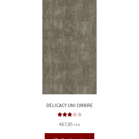
DELICACY UNI OMBRE
Valorad
€
67,85
I.V.A
o en
2.92
de