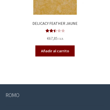
DELICACY FEATHER JAUNE
Valora
€
67,85
I.V.A
do en
2.49
Añadir al carrito
de 5
ROMO