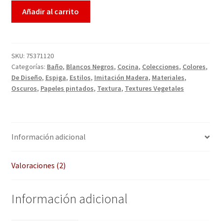
QUÉ OFRECEMOS
Añadir al carrito
Quienes somos
Términos de uso
SKU:
75371120
Categorías:
Baño
,
Blancos Negros
,
Cocina
,
Colecciones
,
Colores
,
De Diseño
,
Espiga
,
Estilos
,
Imitación Madera
,
Materiales
,
Tienda
Oscuros
,
Papeles pintados
,
Textura
,
Textures Vegetales
Tu Proyecto
Información adicional
Valoraciones (2)
Información adicional