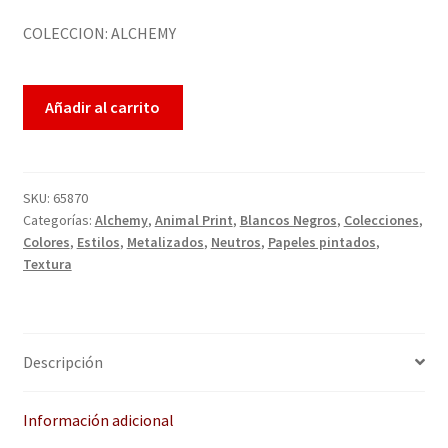
QUÉ OFRECEMOS
sobre
5
COLECCION: ALCHEMY
Quienes somos
basado
en
Términos de uso
Añadir al carrito
puntua
ciones
de
Tienda
cliente
SKU:
65870
s
Tu Proyecto
Categorías:
Alchemy
,
Animal Print
,
Blancos Negros
,
Colecciones
,
Colores
,
Estilos
,
Metalizados
,
Neutros
,
Papeles pintados
,
Textura
Descripción
Información adicional