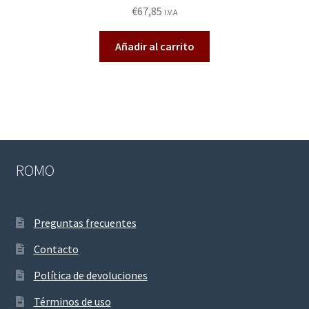
Valora
€
67,85
I.V.A
do en
2.49
Añadir al carrito
de 5
ROMO
Preguntas frecuentes
Contacto
Política de devoluciones
Términos de uso