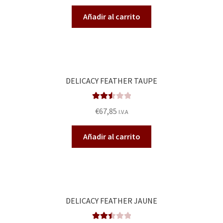
2.55
Añadir al carrito
de 5
DELICACY FEATHER TAUPE
Valora
€
67,85
I.V.A
do en
2.57
Añadir al carrito
de 5
DELICACY FEATHER JAUNE