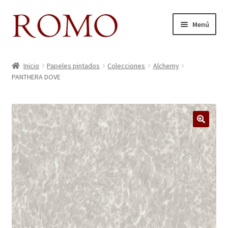
Ir
Ir
Menú
a
al
la
contenido
Inicio
navegación
Inicio
Papeles pintados
Colecciones
Alchemy
PANTHERA DOVE
Aviso legal
Blog
Carrito
Colecciones
Contacto
Donde Estamos