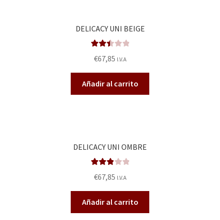
DELICACY UNI BEIGE
Valora
€
67,85
I.V.A
do en
2.50
Añadir al carrito
de 5
DELICACY UNI OMBRE
Valorad
€
67,85
I.V.A
o en
2.92
de
Añadir al carrito
5