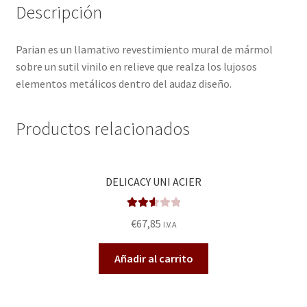
Descripción
Quienes somos
Parian es un llamativo revestimiento mural de mármol
sobre un sutil vinilo en relieve que realza los lujosos
Términos de uso
elementos metálicos dentro del audaz diseño.
Tienda
Productos relacionados
Tu Proyecto
DELICACY UNI ACIER
Valora
€
67,85
I.V.A
do en
2.66
Añadir al carrito
de 5