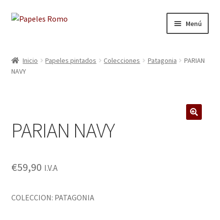
Ir
Ir
Menú
a
al
la
contenido
Inicio
navegación
Inicio
Papeles pintados
Colecciones
Patagonia
PARIAN
NAVY
Aviso legal
Blog
PARIAN NAVY
Carrito
🔍
Colecciones
€
59,90
I.V.A
Contacto
COLECCION: PATAGONIA
Donde Estamos