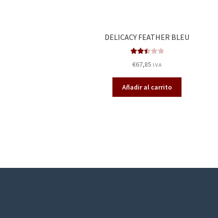
DELICACY FEATHER BLEU
Valora
€
67,85
I.V.A
do en
2.47
Añadir al carrito
de 5