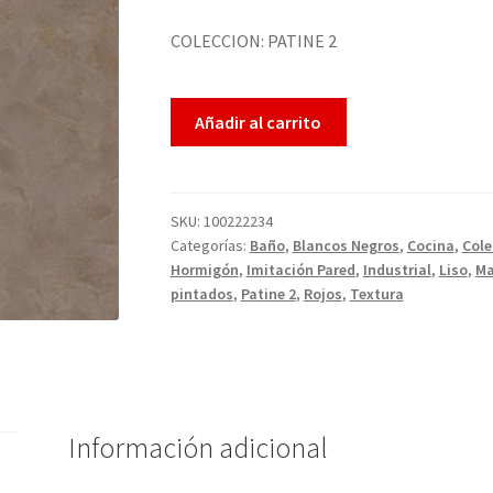
COLECCION: PATINE 2
Añadir al carrito
SKU:
100222234
Categorías:
Baño
,
Blancos Negros
,
Cocina
,
Cole
Hormigón
,
Imitación Pared
,
Industrial
,
Liso
,
Ma
pintados
,
Patine 2
,
Rojos
,
Textura
Información adicional