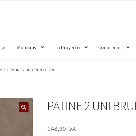
las
Molduras
Tu Proyecto
Conocenos
ntacto
Donde Estamos
Enmarcación
Finalizar compra
e 2
PATINE 2 UNI BRUN CUIVRE
Política de cookies
Política de devoluciones
Política de privacidad
nes somos
Términos de uso
Tienda
Tu Proyecto
PATINE 2 UNI BRU
🔍
€
48,90
I.V.A