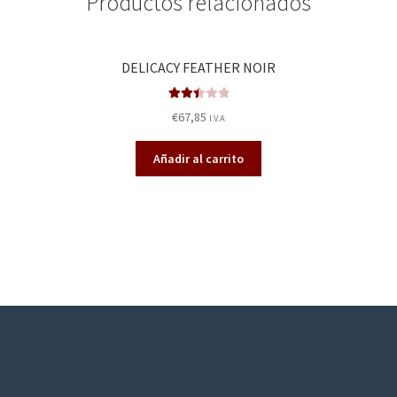
Productos relacionados
DELICACY FEATHER NOIR
Valora
€
67,85
I.V.A
do en
2.53
Añadir al carrito
de 5