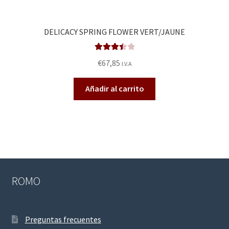
DELICACY SPRING FLOWER VERT/JAUNE
Valorado
€
67,85
I.V.A
en
3.50
de 5
Añadir al carrito
ROMO
Preguntas frecuentes