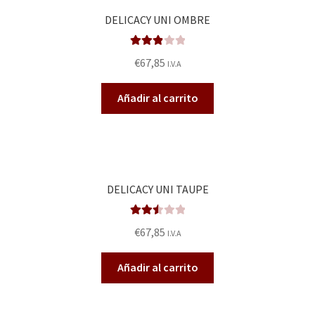
DELICACY UNI OMBRE
Valorad
€
67,85
I.V.A
o en
2.92
de
Añadir al carrito
5
DELICACY UNI TAUPE
Valora
€
67,85
I.V.A
do en
2.57
Añadir al carrito
de 5