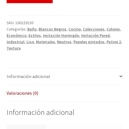
QUÉ OFRECEMOS
Quienes somos
SKU:
100229230
Categorías:
Baño
,
Blancos Negros
,
Cocina
,
Colecciones
,
Colores
,
Términos de uso
Económico
,
Estilos
,
Imitación Hormigón
,
Imitación Pared
,
Industrial
,
Liso
,
Materiales
,
Neutros
,
Papeles pintados
,
Patine 2
,
Tienda
Textura
Tu Proyecto
Información adicional
Valoraciones (0)
Información adicional