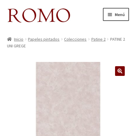
Ir
Ir
Menú
a
al
la
contenido
Inicio
navegación
Inicio
Papeles pintados
Colecciones
Patine 2
PATINE 2
UNI GREGE
Aviso legal
Blog
Carrito
🔍
Colecciones
Contacto
Donde Estamos