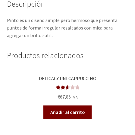
Descripción
Pinto es un diseño simple pero hermoso que presenta
puntos de forma irregular resaltados con mica para
agregar un brillo sutil.
Productos relacionados
DELICACY UNI CAPPUCCINO
Valora
€
67,85
I.V.A
do en
2.56
Añadir al carrito
de 5