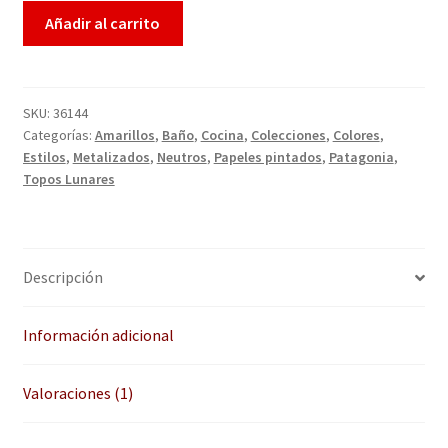
QUÉ OFRECEMOS
Añadir al carrito
Quienes somos
Términos de uso
SKU:
36144
Categorías:
Amarillos
,
Baño
,
Cocina
,
Colecciones
,
Colores
,
Estilos
,
Metalizados
,
Neutros
,
Papeles pintados
,
Patagonia
,
Tienda
Topos Lunares
Tu Proyecto
Descripción
Información adicional
Valoraciones (1)