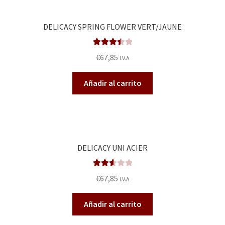
DELICACY SPRING FLOWER VERT/JAUNE
Valorado
€
67,85
I.V.A
en
3.50
de 5
Añadir al carrito
DELICACY UNI ACIER
Valora
€
67,85
I.V.A
do en
2.66
Añadir al carrito
de 5