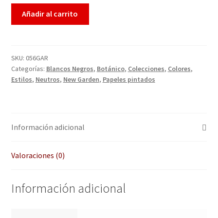
Enmarcación
Añadir al carrito
Finalizar compra
SKU:
056GAR
Más información sobre las cookies
Categorías:
Blancos Negros
,
Botánico
,
Colecciones
,
Colores
,
Estilos
,
Neutros
,
New Garden
,
Papeles pintados
Mi cuenta
Política de cookies
Información adicional
Política de devoluciones
Valoraciones (0)
Política de privacidad
Información adicional
Preguntas frecuentes
QUÉ OFRECEMOS