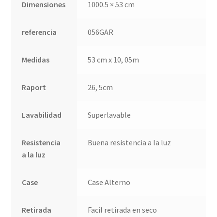
Dimensiones
1000.5 × 53 cm
Quienes somos
referencia
056GAR
Términos de uso
Medidas
53 cm x 10, 05m
Tienda
Raport
26, 5cm
Tu Proyecto
Lavabilidad
Superlavable
Resistencia
Buena resistencia a la luz
a la luz
Case
Case Alterno
Retirada
Facil retirada en seco