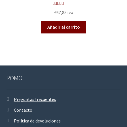
Valora
€
67,85
I.V.A
do en
2.56
Añadir al carrito
de 5
ROMO
Preguntas frecuentes
Contacto
Política de devoluciones