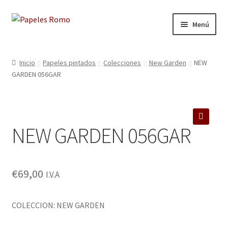
Ir
Ir
Menú
a
al
la
contenido
Inicio
navegación
Inicio
Papeles pintados
Colecciones
New Garden
NEW
GARDEN 056GAR
Aviso legal
Blog
NEW GARDEN 056GAR
Carrito
🔍
Colecciones
€
69,00
I.V.A
Contacto
COLECCION: NEW GARDEN
Donde Estamos