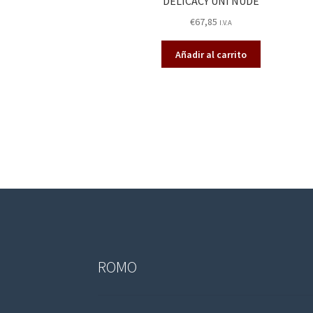
DELICACY UNI NUDE
€
67,85
I.V.A
Añadir al carrito
ROMO