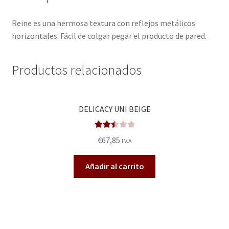
Reine es una hermosa textura con reflejos metálicos
horizontales. Fácil de colgar pegar el producto de pared.
Productos relacionados
DELICACY UNI BEIGE
Valora
€
67,85
I.V.A
do en
2.50
Añadir al carrito
de 5