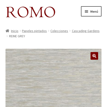
Ir
Ir
Menú
a
al
la
contenido
Inicio
navegación
Inicio
Papeles pintados
Colecciones
Cascading Gardens
REINE GREY
Aviso legal
Blog
Carrito
Colecciones
Contacto
Donde Estamos