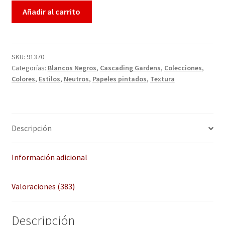
QUÉ OFRECEMOS
Añadir al carrito
puntua
ciones
Quienes somos
de
cliente
Términos de uso
SKU:
91370
s
Categorías:
Blancos Negros
,
Cascading Gardens
,
Colecciones
,
Colores
,
Estilos
,
Neutros
,
Papeles pintados
,
Textura
Tienda
Tu Proyecto
Descripción
Información adicional
Valoraciones (383)
Descripción