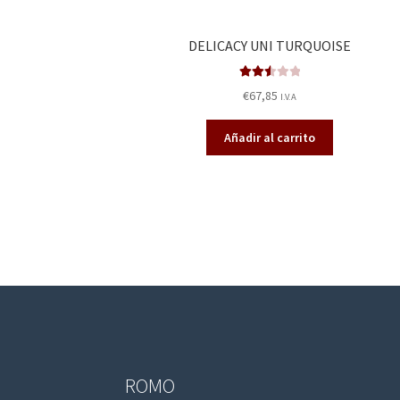
DELICACY UNI TURQUOISE
Valora
€
67,85
I.V.A
do en
2.58
de
Añadir al carrito
5
ROMO