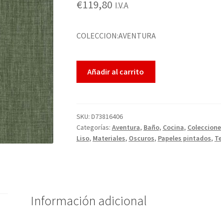
€
119,80
I.V.A
ad
o
1.
COLECCION:AVENTURA
00
so
Añadir al carrito
br
e
5
ba
SKU:
D73816406
sa
Categorías:
Aventura
,
Baño
,
Cocina
,
Coleccione
do
Liso
,
Materiales
,
Oscuros
,
Papeles pintados
,
T
en
pu
nt
ua
ci
Información adicional
ón
de