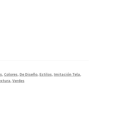
s
,
Colores
,
De Diseño
,
Estilos
,
Imitación Tela
,
extura
,
Verdes