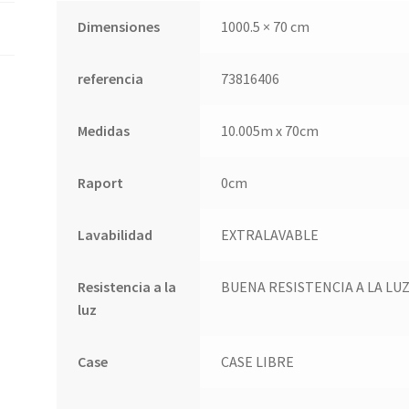
cli
Dimensiones
1000.5 × 70 cm
en
te
referencia
73816406
Medidas
10.005m x 70cm
Raport
0cm
Lavabilidad
EXTRALAVABLE
Resistencia a la
BUENA RESISTENCIA A LA LU
luz
Case
CASE LIBRE