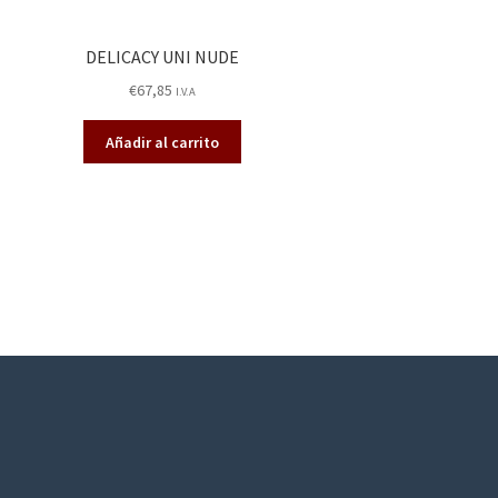
DELICACY UNI NUDE
€
67,85
I.V.A
Añadir al carrito