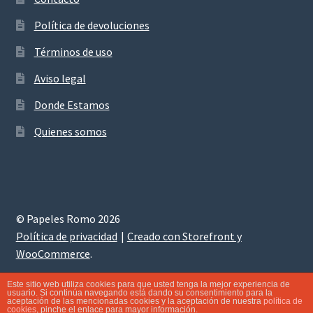
Política de devoluciones
Términos de uso
Aviso legal
Donde Estamos
Quienes somos
© Papeles Romo 2026
Política de privacidad
Creado con Storefront y
WooCommerce
.
Este sitio web utiliza cookies para que usted tenga la mejor experiencia de
usuario. Si continúa navegando está dando su consentimiento para la
aceptación de las mencionadas cookies y la aceptación de nuestra
política de
0
cookies
, pinche el enlace para mayor información.