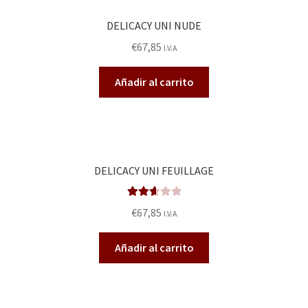
DELICACY UNI NUDE
€
67,85
I.V.A
Añadir al carrito
DELICACY UNI FEUILLAGE
Valora
€
67,85
I.V.A
do en
2.71
de
Añadir al carrito
5