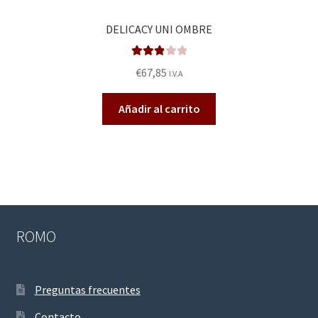
DELICACY UNI OMBRE
Valorad
€
67,85
I.V.A
o en
2.92
de
Añadir al carrito
5
ROMO
Preguntas frecuentes
Contacto