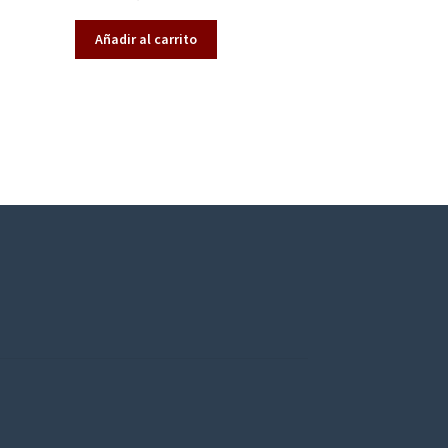
o en
2.92
de
Añadir al carrito
5