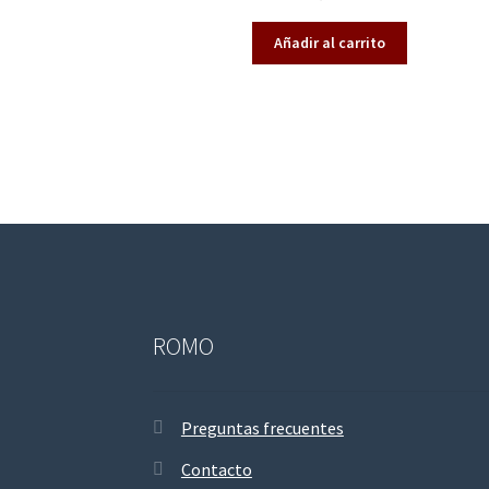
do en
2.57
Añadir al carrito
de 5
ROMO
Preguntas frecuentes
Contacto