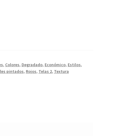
es
,
Colores
,
Degradado
,
Económico
,
Estilos
,
les pintados
,
Rojos
,
Telas 2
,
Textura