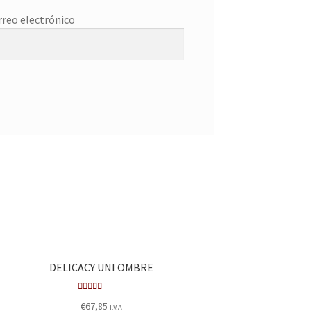
rreo electrónico
DELICACY UNI OMBRE
Valorad
€
67,85
I.V.A