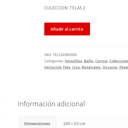
COLECCION: TELAS 2
Añadir al carrito
SKU:
TEL102063036
Categorías:
Amarillos
,
Baño
,
Cocina
,
Coleccion
Imitación Tela
,
Liso
,
Materiales
,
Oscuros
,
Pape
Información adicional
Dimensiones
100 × 53 cm