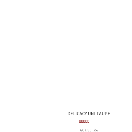
DELICACY UNI TAUPE
Valora
€
67,85
I.V.A