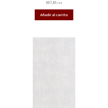
€
67,85
I.V.A
do en
2.66
Añadir al carrito
de 5