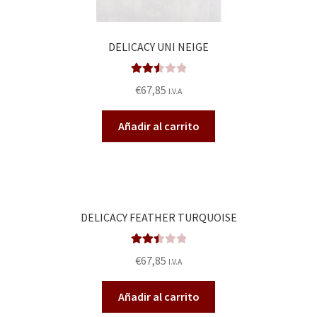
DELICACY UNI NEIGE
Valora
€
67,85
I.V.A
do en
2.55
Añadir al carrito
de 5
DELICACY FEATHER TURQUOISE
Valora
€
67,85
I.V.A
do en
2.49
Añadir al carrito
de 5