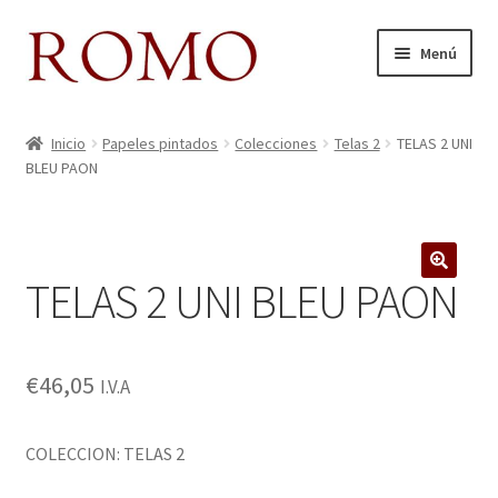
Ir
Ir
Menú
a
al
la
contenido
Inicio
navegación
Inicio
Papeles pintados
Colecciones
Telas 2
TELAS 2 UNI
BLEU PAON
Aviso legal
Blog
TELAS 2 UNI BLEU PAON
Carrito
Colecciones
€
46,05
I.V.A
Contacto
COLECCION: TELAS 2
Donde Estamos