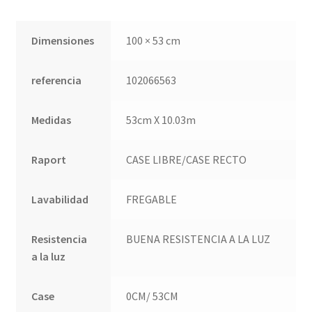
QUÉ OFRECEMOS
Quienes somos
Dimensiones
100 × 53 cm
Términos de uso
referencia
102066563
Tienda
Medidas
53cm X 10.03m
Tu Proyecto
Raport
CASE LIBRE/CASE RECTO
Lavabilidad
FREGABLE
Resistencia
BUENA RESISTENCIA A LA LUZ
a la luz
Case
0CM/ 53CM