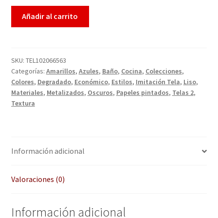
Enmarcación
Añadir al carrito
Finalizar compra
SKU:
TEL102066563
Más información sobre las cookies
Categorías:
Amarillos
,
Azules
,
Baño
,
Cocina
,
Colecciones
,
Colores
,
Degradado
,
Económico
,
Estilos
,
Imitación Tela
,
Liso
,
Mi cuenta
Materiales
,
Metalizados
,
Oscuros
,
Papeles pintados
,
Telas 2
,
Textura
Política de cookies
Política de devoluciones
Información adicional
Política de privacidad
Valoraciones (0)
Preguntas frecuentes
Información adicional