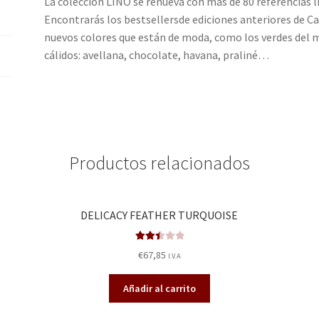
La colección LINO se renueva con más de 80 referencias li
Encontrarás los bestsellersde ediciones anteriores de Cas
nuevos colores que están de moda, como los verdes del 
cálidos: avellana, chocolate, havana, praliné…
Productos relacionados
DELICACY FEATHER TURQUOISE
Valora
€
67,85
I.V.A
do en
2.49
Añadir al carrito
de 5