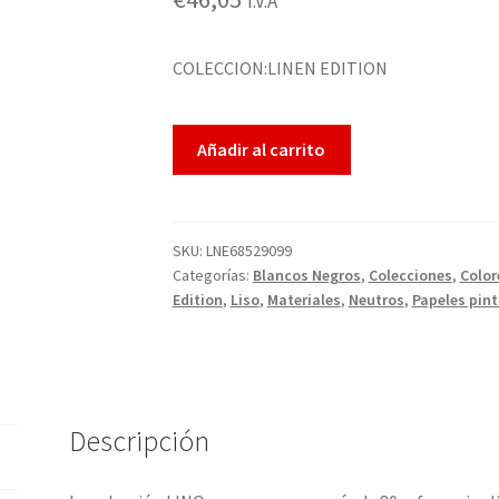
I.V.A
sobre 5
basado
en
COLECCION:LINEN EDITION
puntuacio
nes de
Añadir al carrito
clientes
SKU:
LNE68529099
Categorías:
Blancos Negros
,
Colecciones
,
Color
Edition
,
Liso
,
Materiales
,
Neutros
,
Papeles pin
Descripción