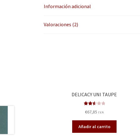
Información adicional
Valoraciones (2)
DELICACY UNI TAUPE
Valora
€
67,85
I.V.A
do en
2.57
Añadir al carrito
de 5