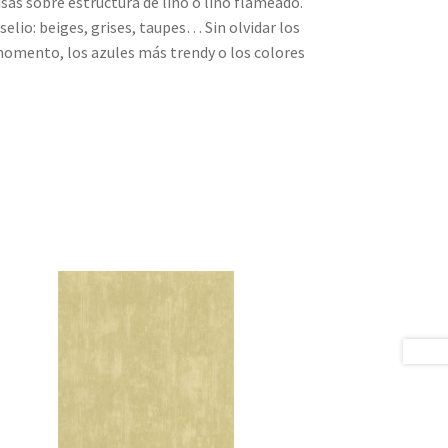
sas sobre estructura de lino o lino flameado.
elio: beiges, grises, taupes… Sin olvidar los
momento, los azules más trendy o los colores