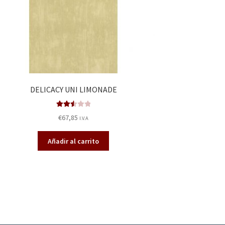
DELICACY UNI LIMONADE
Valora
€
67,85
I.V.A
do en
2.57
Añadir al carrito
de 5