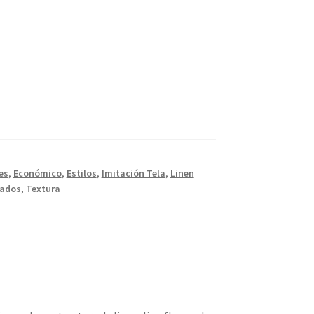
es
,
Económico
,
Estilos
,
Imitación Tela
,
Linen
tados
,
Textura