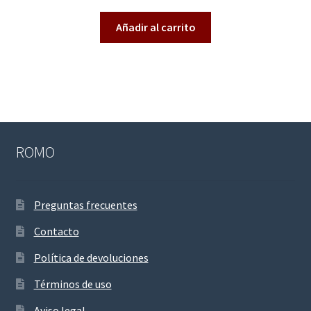
do en
2.55
Añadir al carrito
de 5
ROMO
Preguntas frecuentes
Contacto
Política de devoluciones
Términos de uso
Aviso legal