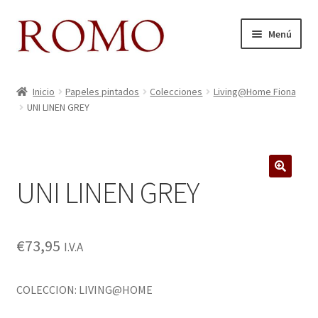
Ir
Ir
Menú
a
al
la
contenido
Inicio
navegación
Inicio
Papeles pintados
Colecciones
Living@Home Fiona
UNI LINEN GREY
Aviso legal
Blog
UNI LINEN GREY
Carrito
🔍
Colecciones
€
73,95
I.V.A
Contacto
COLECCION: LIVING@HOME
Donde Estamos