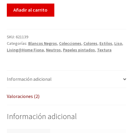
Enmarcación
Añadir al carrito
Finalizar compra
SKU:
621139
Más información sobre las cookies
Categorías:
Blancos Negros
,
Colecciones
,
Colores
,
Estilos
,
Liso
,
Living@Home Fiona
,
Neutros
,
Papeles pintados
,
Textura
Mi cuenta
Política de cookies
Información adicional
Política de devoluciones
Valoraciones (2)
Política de privacidad
Información adicional
Preguntas frecuentes