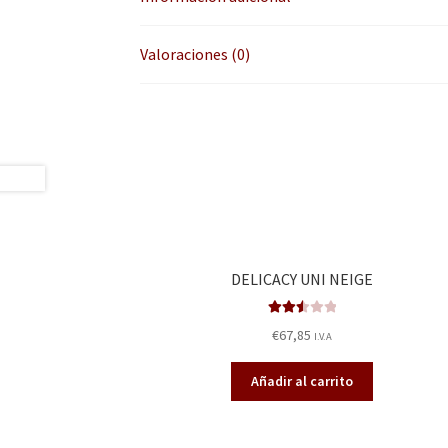
Valoraciones (0)
DELICACY UNI NEIGE
Valora
€
67,85
I.V.A
do en
2.55
Añadir al carrito
de 5