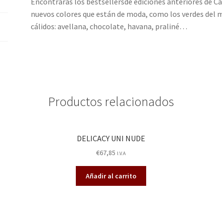
Encontrarás los bestsellersde ediciones anteriores de Cas
nuevos colores que están de moda, como los verdes del 
cálidos: avellana, chocolate, havana, praliné…
Productos relacionados
DELICACY UNI NUDE
€
67,85
I.V.A
Añadir al carrito