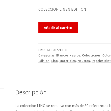
COLECCION:LINEN EDITION
Añadir al carrito
SKU:
LNE103221818
Categorías:
Blancos Negros
,
Colecciones
,
Color
Edition
,
Liso
,
Materiales
,
Neutros
,
Papeles pin
Descripción
La colección LINO se renueva con más de 80 referencias li