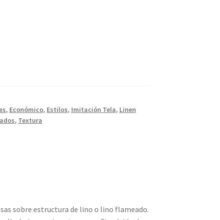
es
,
Económico
,
Estilos
,
Imitación Tela
,
Linen
tados
,
Textura
sas sobre estructura de lino o lino flameado.