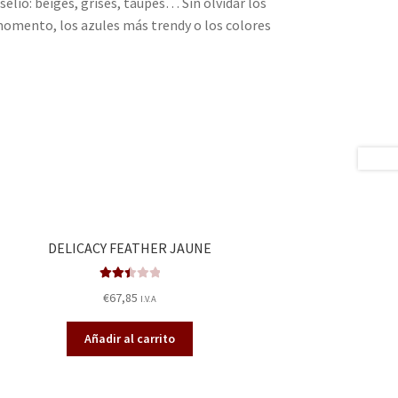
elio: beiges, grises, taupes… Sin olvidar los
momento, los azules más trendy o los colores
DELICACY FEATHER JAUNE
Valora
€
67,85
I.V.A
do en
2.49
Añadir al carrito
de 5