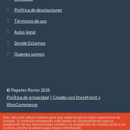
Política de devoluciones
Términos de uso
Aviso legal
Donde Estamos
Quienes somos
© Papeles Romo 2026
Política de privacidad
Creado con Storefront y
WooCommerce
.
Este sitio web utiliza cookies para que usted tenga la mejor experiencia de
usuario. Si continúa navegando está dando su consentimiento para la
aceptación de las mencionadas cookies y la aceptación de nuestra
política de
0
cookies
, pinche el enlace para mayor información.