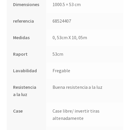
QUÉ OFRECEMOS
Dimensiones
1000.5 × 53 cm
Quienes somos
referencia
68524407
Términos de uso
Medidas
0, 53cm X 10, 05m
Tienda
Raport
53cm
Tu Proyecto
Lavabilidad
Fregable
Resistencia
Buena resistencia a la luz
a la luz
Case
Case libre/ invertir tiras
altenadamente