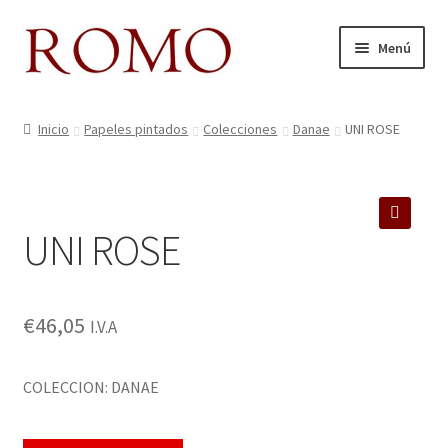
Ir
Ir
Menú
a
al
la
contenido
Inicio
navegación
Inicio
Papeles pintados
Colecciones
Danae
UNI ROSE
Aviso legal
Blog
UNI ROSE
🔍
Carrito
Colecciones
€
46,05
I.V.A
Contacto
COLECCION: DANAE
Donde Estamos