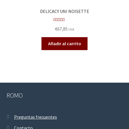
DELICACY UNI NOISETTE
Valora
€
67,85
I.V.A
do en
2.47
Añadir al carrito
de 5
ROMO
Preguntas frecuentes
Contacto