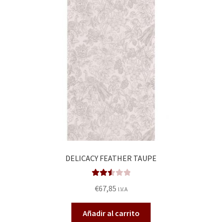
DELICACY FEATHER TAUPE
Valora
€
67,85
I.V.A
do en
2.57
Añadir al carrito
de 5