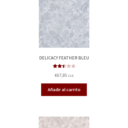
DELICACY FEATHER BLEU
Valora
€
67,85
I.V.A
do en
2.47
Añadir al carrito
de 5