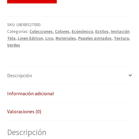
QUÉ OFRECEMOS
Quienes somos
SKU:
LNE68527000
Categorías:
Colecciones
,
Colores
,
Económico
,
Estilos
,
Imitación
Términos de uso
Tela
,
Linen Edition
,
Liso
,
Materiales
,
Papeles pintados
,
Textura
,
Verdes
Tienda
Tu Proyecto
Descripción
Información adicional
Valoraciones (0)
Descripción