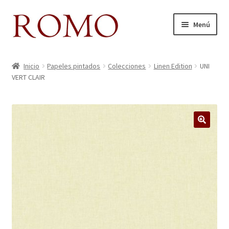
Ir
Ir
Menú
a
al
la
contenido
Inicio
navegación
Inicio
Papeles pintados
Colecciones
Linen Edition
UNI
VERT CLAIR
Aviso legal
Blog
Carrito
Colecciones
Contacto
Donde Estamos