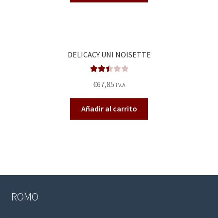
DELICACY UNI NOISETTE
Valora
€
67,85
I.V.A
do en
2.47
Añadir al carrito
de 5
ROMO