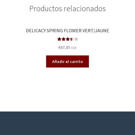
Productos relacionados
DELICACY SPRING FLOWER VERT/JAUNE
Valorado
€
67,85
I.V.A
en
3.50
de 5
Añadir al carrito