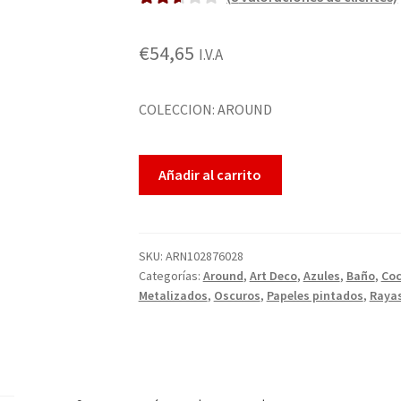
Valora
6
do
€
54,65
I.V.A
2.67
sobre 5
basado
COLECCION: AROUND
en
puntua
Añadir al carrito
ciones
de
clientes
SKU:
ARN102876028
Categorías:
Around
,
Art Deco
,
Azules
,
Baño
,
Coc
Metalizados
,
Oscuros
,
Papeles pintados
,
Rayas