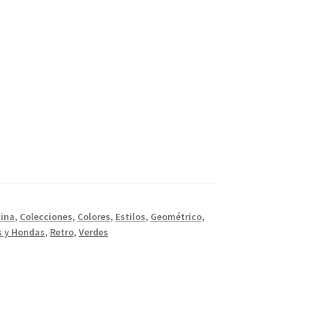
ina
,
Colecciones
,
Colores
,
Estilos
,
Geométrico
,
 y Hondas
,
Retro
,
Verdes