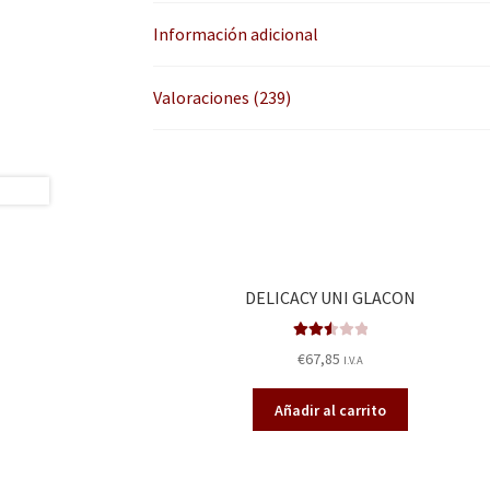
Información adicional
Valoraciones (239)
DELICACY UNI GLACON
Valora
€
67,85
I.V.A
do en
2.55
Añadir al carrito
de 5