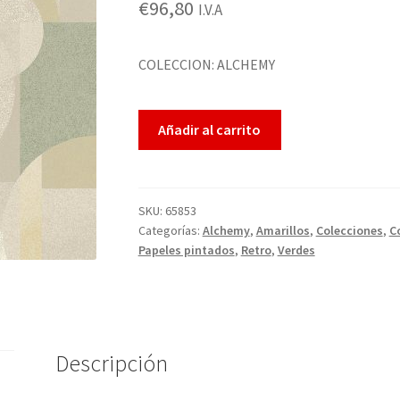
€
96,80
I.V.A
2.48
sobre
5
COLECCION: ALCHEMY
basado
en
Añadir al carrito
puntua
ciones
de
cliente
SKU:
65853
s
Categorías:
Alchemy
,
Amarillos
,
Colecciones
,
C
Papeles pintados
,
Retro
,
Verdes
Descripción