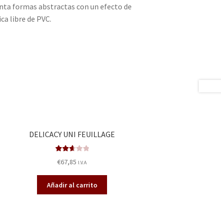
enta formas abstractas con un efecto de
ca libre de PVC.
DELICACY UNI FEUILLAGE
Valora
€
67,85
I.V.A
do en
2.71
de
Añadir al carrito
5