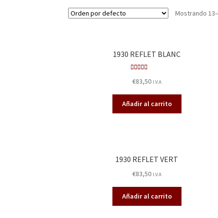
Mostrando 13–
1930 REFLET BLANC
Valorado
€
83,50
I.V.A
en
3.25
de 5
Añadir al carrito
1930 REFLET VERT
€
83,50
I.V.A
Añadir al carrito