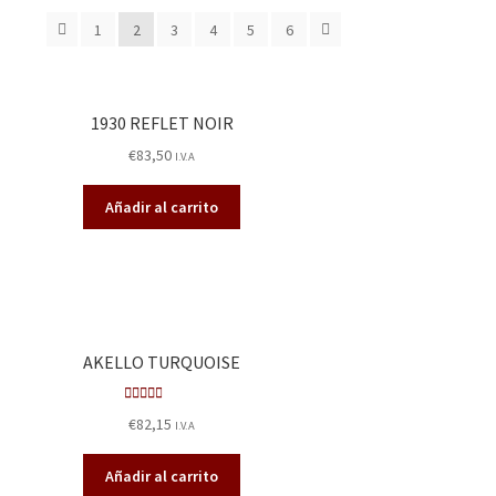
1
2
3
4
5
6
1930 REFLET NOIR
€
83,50
I.V.A
Añadir al carrito
AKELLO TURQUOISE
Valora
€
82,15
I.V.A
do en
2.47
Añadir al carrito
de 5