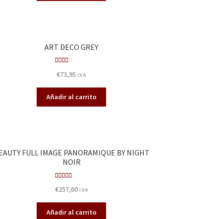
ART DECO GREY
Valor
€
73,95
I.V.A
ado
en
Añadir al carrito
2.00
de 5
EAUTY FULL IMAGE PANORAMIQUE BY NIGHT
NOIR
Valora
€
257,60
I.V.A
do en
2.59
de
Añadir al carrito
5