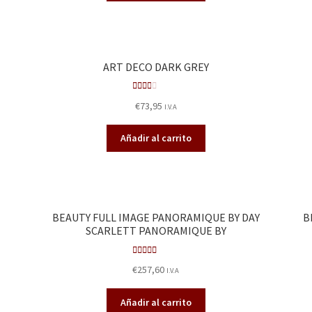
ART DECO DARK GREY
Valor
€
73,95
I.V.A
ado
en
Añadir al carrito
2.00
de 5
BEAUTY FULL IMAGE PANORAMIQUE BY DAY
B
SCARLETT PANORAMIQUE BY
Valora
€
257,60
I.V.A
do en
2.67
de
Añadir al carrito
5