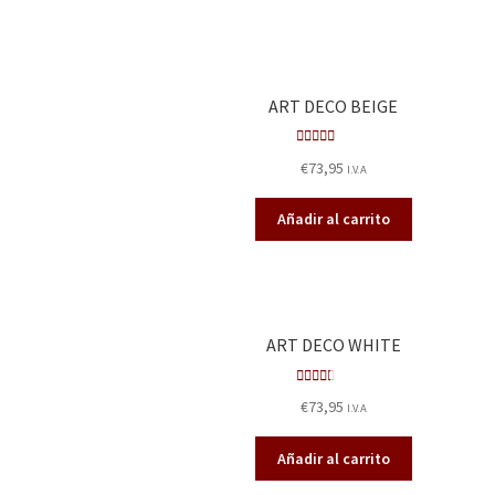
ART DECO BEIGE
Valorado
€
73,95
I.V.A
en
3.38
de 5
Añadir al carrito
ART DECO WHITE
Valor
€
73,95
I.V.A
ado
en
Añadir al carrito
2.25
de 5