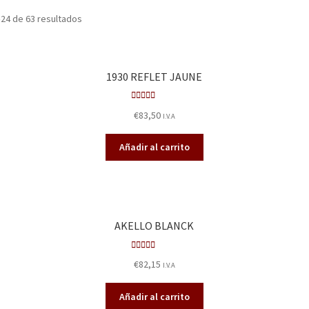
24 de 63 resultados
1930 REFLET JAUNE
Valorad
€
83,50
I.V.A
o en
3.00
de
Añadir al carrito
5
AKELLO BLANCK
Valorado
€
82,15
I.V.A
en
3.17
de 5
Añadir al carrito